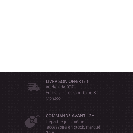
LIVRAISON OFFERTE !
Au delà de 99€
En France métropolitaine &
Monaco
COMMANDE AVANT 12H
Départ le jour même !
(accessoire en stock, marqué
24h)