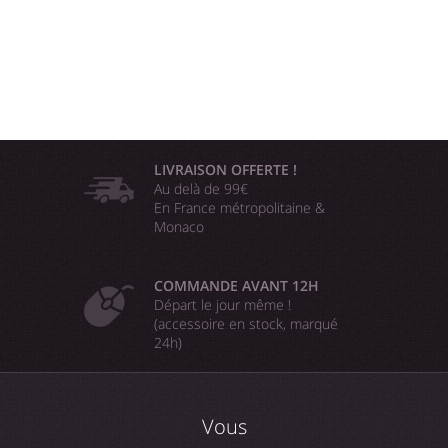
LIVRAISON OFFERTE !
Au delà de 99€
En France métropolitaine &
Monaco
COMMANDE AVANT 12H
Départ le jour même !
(accessoire en stock, marqué
24h)
Vous