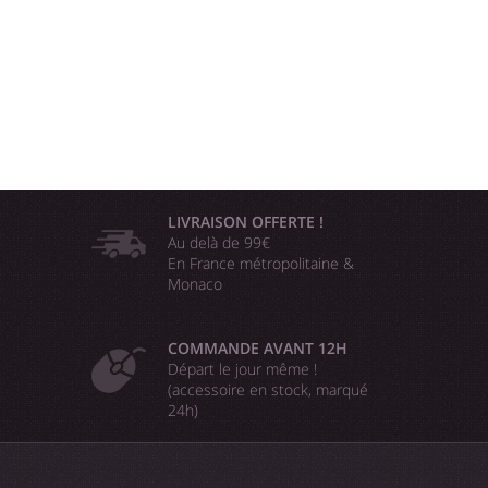
LIVRAISON OFFERTE !
Au delà de 99€
En France métropolitaine &
Monaco
COMMANDE AVANT 12H
Départ le jour même !
(accessoire en stock, marqué
24h)