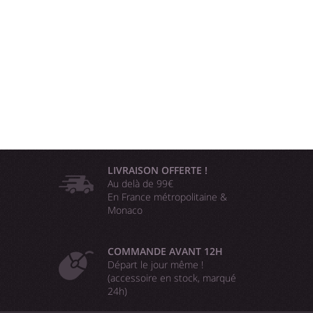
LIVRAISON OFFERTE !
Au delà de 99€
En France métropolitaine &
Monaco
COMMANDE AVANT 12H
Départ le jour même !
(accessoire en stock, marqué
24h)