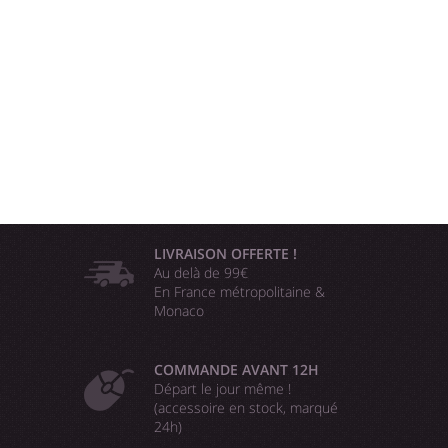
LIVRAISON OFFERTE !
Au delà de 99€
En France métropolitaine &
Monaco
COMMANDE AVANT 12H
Départ le jour même !
(accessoire en stock, marqué
24h)