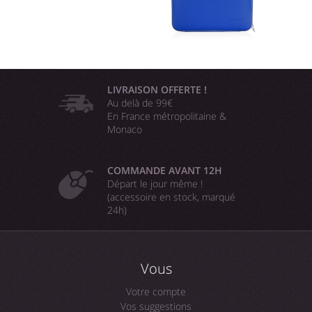
LIVRAISON OFFERTE !
Au delà de 99€
En France métropolitaine &
Monaco
COMMANDE AVANT 12H
Départ le jour même !
(accessoire en stock, marqué
24h)
Vous
Votre compte
Vos suggestions