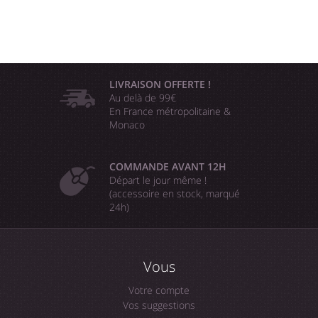
LIVRAISON OFFERTE !
Au delà de 99€
En France métropolitaine &
Monaco
COMMANDE AVANT 12H
Départ le jour même !
(accessoire en stock, marqué
24h)
Vous
Votre compte
Vos suggestions