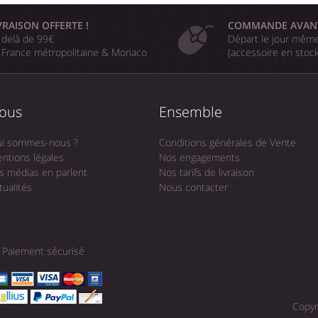
VRAISON OFFERTE !
COMMANDE AVAN
 delà de 99€
Départ le jour même
 France métropolitaine & Monaco
(accessoire en stoc
ous
Ensemble
i sommes-nous ?
Conditions générales de Vente
ntions légales
Nos engagements
s médias en parlent
Nos tarifs de livraison
tualités
Nous contacter
Paiement sécurisé
Copyr