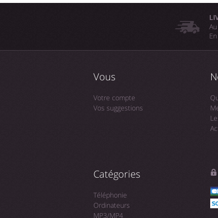
LI
Au
En
Vous
N
Votre compte
Qu
Vos suggestions
Me
Le
Ac
Catégories
Téléphonie
Ordinateurs
MP3/MP4