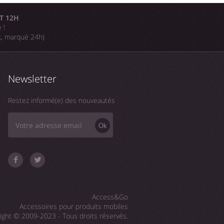
T 12H
 !
k, marqué 24h)
Newsletter
Restez informé(e) des nouveautés
Ok
Access&Go
Accessoires pour produits mobiles
ight © 2009-2023 - Tous droits réservés.