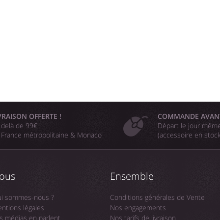
VRAISON OFFERTE !
COMMANDE AVAN
 delà de 99€
Départ le jour même
 France métropolitaine & Monaco
(accessoire en stoc
ous
Ensemble
i sommes-nous ?
Conditions générales de Vente
ntions légales
Nos engagements
s médias en parlent
Nos tarifs de livraison