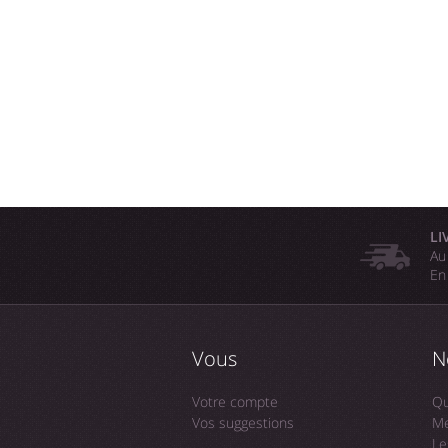
LI
Au
En
Vous
N
Votre compte
Qu
Vos suggestions
Me
Le