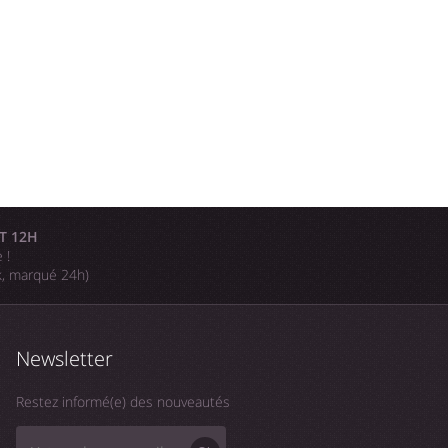
T 12H
 !
k, marqué 24h)
Newsletter
Restez informé(e) des nouveautés