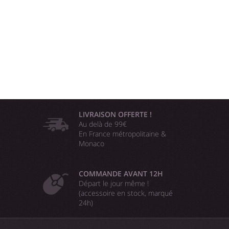
LIVRAISON OFFERTE !
Au delà de 99€
En France métropolitaine &
Monaco
COMMANDE AVANT 12H
Départ le jour même !
(accessoire en stock, marqué
24h)