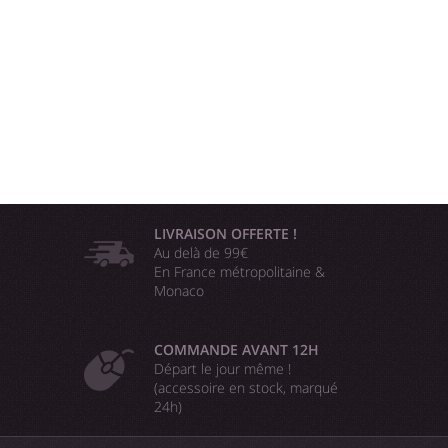
LIVRAISON OFFERTE !
Au delà de 99€
En France métropolitaine &
Monaco
COMMANDE AVANT 12H
Départ le jour même !
(accessoire en stock, marqué
24h)