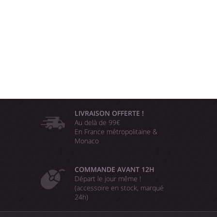
LIVRAISON OFFERTE !
Au delà de 99€
En France métropolitaine &
Monaco
COMMANDE AVANT 12H
Départ le jour même !
(accessoire en stock, marqué
24h)