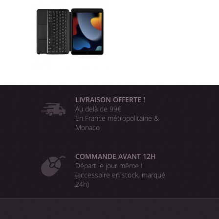
LIVRAISON OFFERTE !
Au delà de 99€
En France métropolitaine &
Monaco
COMMANDE AVANT 12H
Départ le jour même !
(accessoire en stock, marqué
24h)