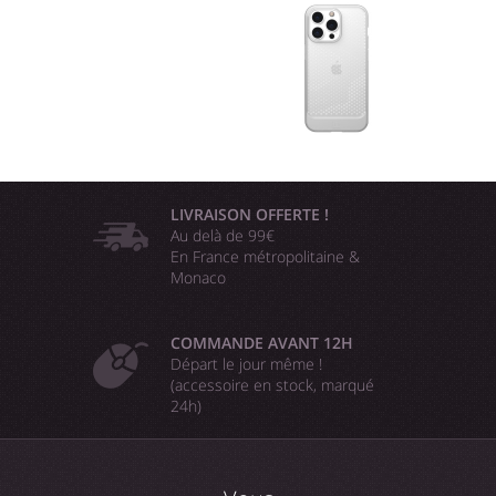
LIVRAISON OFFERTE !
Au delà de 99€
En France métropolitaine &
Monaco
COMMANDE AVANT 12H
Départ le jour même !
(accessoire en stock, marqué
24h)